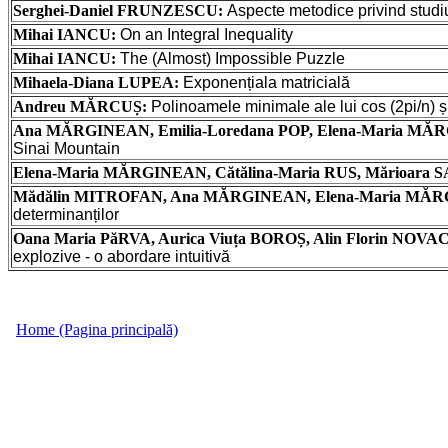
Serghei-Daniel FRUNZESCU:
Aspecte
metodice
privind
studi
Mihai IANCU:
On an Integral Inequality
Mihai IANCU:
The (Almost) Impossible Puzzle
Mihaela-Diana LUPEA:
Exponențiala
matricială
Andreu MĂRCUȘ:
Polinoamele
minimale
ale
lui
cos (2pi/n)
ș
Ana MĂRGINEAN, Emilia-Loredana POP, Elena-Maria M
Sinai Mountain
Elena-Maria MĂRGINEAN, Cătălina-Maria RUS, Mărioara 
Mădălin MITROFAN, Ana MĂRGINEAN, Elena-Maria MĂ
determinanților
Oana Maria PăRVA, Aurica Viuța BOROȘ, Alin Florin NO
explozive
- o
abordare
intuitivă
Home (Pagina principală)