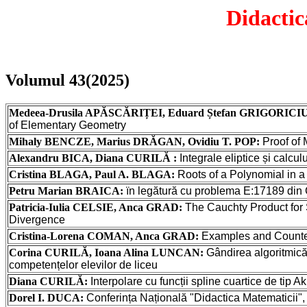
Didacti
Volumul 43(2025)
Medeea-Drusila APĂSCĂRIȚEI, Eduard Ștefan GRIGORICIU
of Elementary Geometry
Mihaly BENCZE, Marius DRĂGAN, Ovidiu T. POP:
Proof of 
Alexandru BICA, Diana CURILĂ :
Integrale
eliptice
și
calculu
Cristina BLAGA, Paul A. BLAGA:
Roots of a Polynomial
in a
Petru Marian BRAICA:
ïn legătură
cu
problema
E:17189 din
Patricia-Iulia CELSIE, Anca GRAD:
The
Cauchty
Product for
Divergence
Cristina-Lorena COMAN, Anca GRAD:
Examples and Counter
Corina CURILĂ, Ioana Alina LUNCAN:
Gândirea
algoritmic
competențelor
elevilor
de
liceu
Diana CURILĂ:
Interpolare
cu
funcții
spline
cuartice
de tip A
Dorel I. DUCA:
Conferința
Națională
"
Didactica
Matematicii",